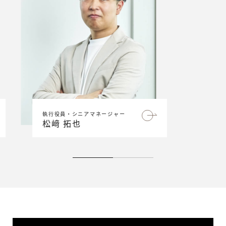
執行役
S.M
松﨑
コンサルタント