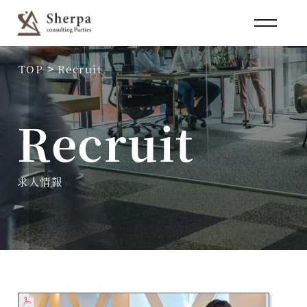
>
TOP
Recruit
Recruit
求人情報